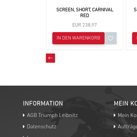
EN, SHORT
SCREEN, SHORT, CARNIVAL
S
RED
 337,37
EUR 238,97
ARENKORB
IN DEN WARENKORB
INFORMATION
MEIN K
AGB Triumph Leibnitz
Mein Ko
Datenschutz
Aufträg