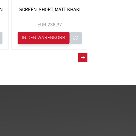
N
SCREEN, SHORT, MATT KHAKI
SCREEN, SHORT
BLUE
EUR 238,97
EUR 238
IN DEN WARENKORB
IN DEN WAREN