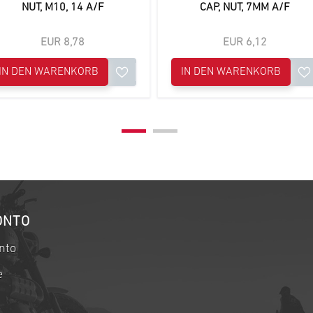
NUT, M10, 14 A/F
CAP, NUT, 7MM A/F
EUR 8,78
EUR 6,12
IN DEN WARENKORB
IN DEN WARENKORB
ONTO
nto
e