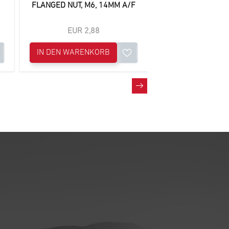
FLANGED NUT, M6, 14MM A/F
SPANNER, 
EUR 2,88
EUR 5,
IN DEN WARENKORB
IN DEN WAREN