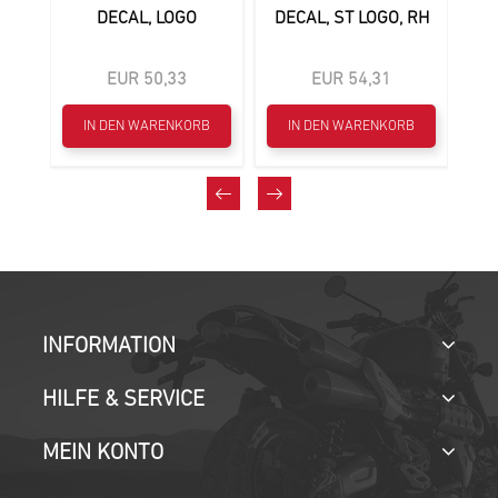
H
DECAL, LOGO
DECAL, ST LOGO, RH
DE
E
EUR 50,33
EUR 54,31
B
IN DEN WARENKORB
IN DEN WARENKORB
INFORMATION
HILFE & SERVICE
MEIN KONTO